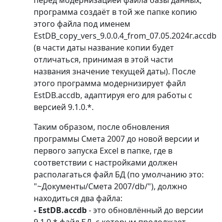
перед модернизацией файла базы данных,
программа создаёт в той же папке копию
этого файла под именем
EstDB_copy_vers_9.0.0.4_from_07.05.2024г.accdb
(в части даты название копии будет
отличаться, принимая в этой части
названия значение текущей даты). После
этого программа модернизирует файл
EstDB.accdb, адаптируя его для работы с
версией 9.1.0.*.
Таким образом, после обновления
программы Смета 2007 до новой версии и
первого запуска Excel в папке, где в
соответствии с настройками должен
располагаться файл БД (по умолчанию это:
"~Документы/Смета 2007/db/"), должно
находиться два файла:
- EstDB.accdb
- это обновлённый до версии