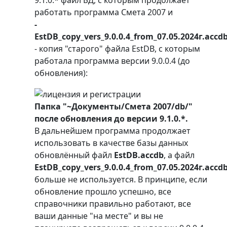
9.1.0.* файл БД, с которым продолжает
работать программа Смета 2007 и
-
EstDB_copy_vers_9.0.0.4_from_07.05.2024г.accd
- копия "старого" файла EstDB, с которым
работала программа версии 9.0.0.4 (до
обновления):
Папка "~Документы/Смета 2007/db/"
после обновления до версии 9.1.0.*.
В дальнейшем программа продолжает
использовать в качестве базы данных
обновлённый файл
EstDB.accdb
, а файл
EstDB_copy_vers_9.0.0.4_from_07.05.2024г.accd
больше не используется. В принципе, если
обновление прошло успешно, все
справочники правильно работают, все
ваши данные "на месте" и вы не