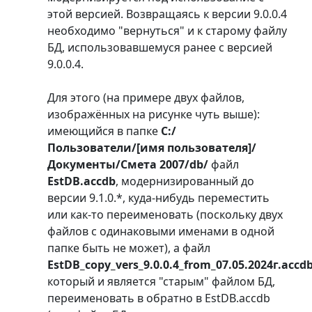
этой версией. Возвращаясь к версии 9.0.0.4
необходимо "вернуться" и к старому файлу
БД, использовавшемуся ранее с версией
9.0.0.4.
Для этого (на примере двух файлов,
изображённых на рисунке чуть выше):
имеющийся в папке
C:/
Пользователи/[имя пользователя]/
Документы/Смета 2007/db/
файл
EstDB.accdb
, модернизированный до
версии 9.1.0.*, куда-нибудь переместить
или как-то переименовать (поскольку двух
файлов с одинаковыми именами в одной
папке быть не может), а файл
EstDB_copy_vers_9.0.0.4_from_07.05.2024г.accd
который и является "старым" файлом БД,
переименовать в обратно в EstDB.accdb